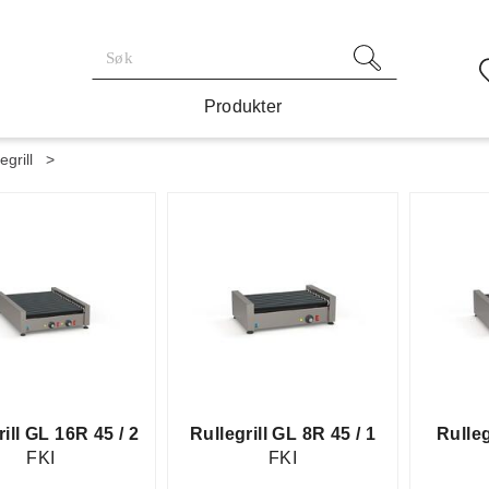
Produkter
egrill
>
ill GL 16R 45 / 2
Rullegrill GL 8R 45 / 1
Rulle
FKI
FKI