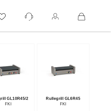
Logg inn
grill GL10R45/2
Rullegrill GL6R45
FKI
FKI