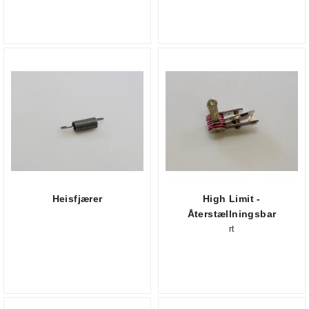
Heisfjærer
High Limit -
Återstællningsbar
rt