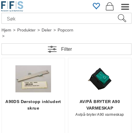
Hjem
>
Produkter
>
Deler
>
Popcorn
>
Filter
A90DS Dørstopp inkludert
AV/PÅ BRYTER A90
skrue
VARMESKAP
Av/på-bryter A90 varmeskap