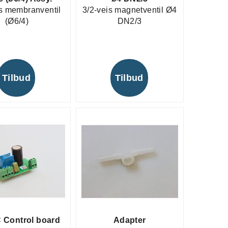
is membranventil
3/2-veis magnetventil Ø4
(Ø6/4)
DN2/3
Tilbud
Tilbud
 Control board
Adapter