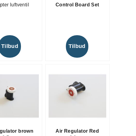
ter luftventil
Control Board Set
Tilbud
Tilbud
egulator brown
Air Regulator Red