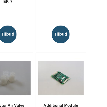
EK-7
Tilbud
Tilbud
tor Air Valve
Additional Module