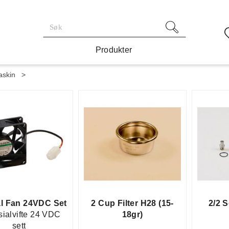
Produkter
askin
>
al Fan 24VDC Set
2 Cup Filter H28 (15-
2/2 
sialvifte 24 VDC
18gr)
sett