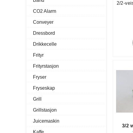
Bånd
2/2-vei
CO2 Alarm
Conveyer
Dressbord
Drikkecelle
Frityr
Frityrstasjon
Fryser
Fryseskap
Grill
Grillstasjon
Juicemaskin
3/2 
Kaffe