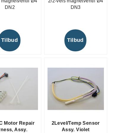
s magnetventil Ø4
2/2-veis magnetventil Ø4
DN2
DN3
Tilbud
Tilbud
C Motor Repair
2Level/Temp Sensor
ness, Assy.
Assy. Violet