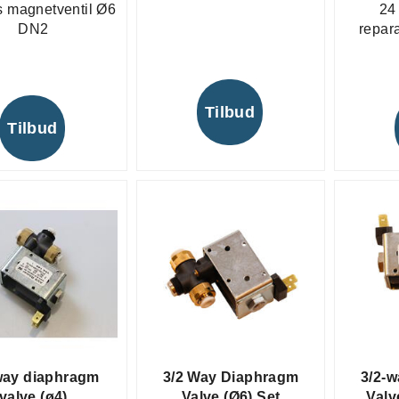
s magnetventil Ø6
24
DN2
repar
Tilbud
Tilbud
way diaphragm
3/2 Way Diaphragm
3/2-
valve (ø4)
Valve (Ø6) Set
Valv