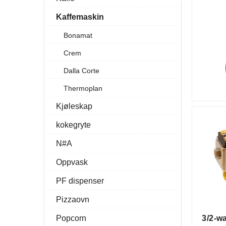
Kaffemaskin
Bonamat
Crem
Dalla Corte
Thermoplan
Kjøleskap
kokegryte
N#A
Oppvask
PF dispenser
Pizzaovn
Popcorn
3/2-w