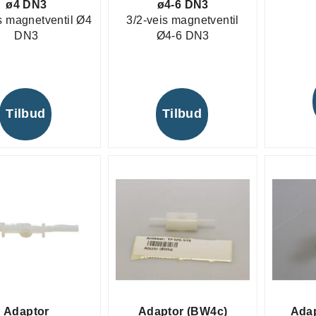
ø4 DN3
ø4-6 DN3
s magnetventil Ø4
3/2-veis magnetventil
DN3
Ø4-6 DN3
Tilbud
Tilbud
Adaptor
Adaptor (BW4c)
Adap