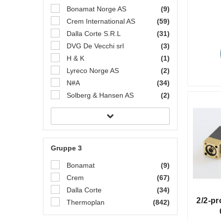
Bonamat Norge AS
(9)
Crem International AS
(59)
Dalla Corte S.R.L
(31)
DVG De Vecchi srl
(3)
H & K
(1)
Lyreco Norge AS
(2)
N#A
(34)
Solberg & Hansen AS
(2)
Gruppe 3
Bonamat
(9)
Crem
(67)
Dalla Corte
(34)
2/2-pr
Thermoplan
(842)