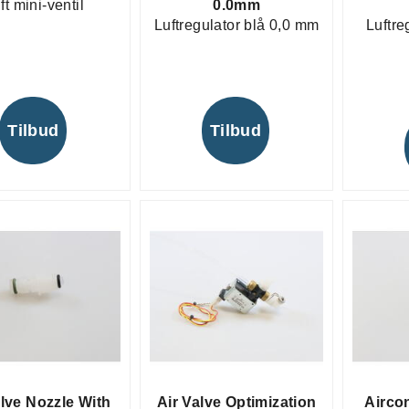
ft mini-ventil
0.0mm
Luftregulator blå 0,0 mm
Luftre
Tilbud
Tilbud
alve Nozzle With
Air Valve Optimization
Airco