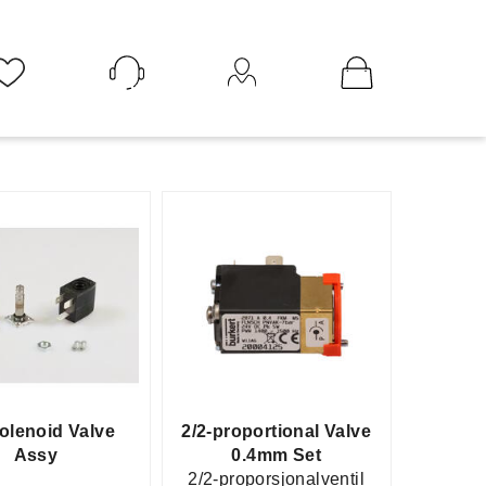
Logg inn
Solenoid Valve
2/2-proportional Valve
Assy
0.4mm Set
2/2-proporsjonalventil