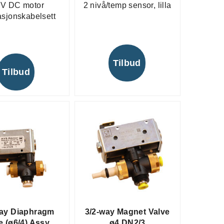
 V DC motor
2 nivå/temp sensor, lilla
asjonskabelsett
Tilbud
Tilbud
way Diaphragm
3/2-way Magnet Valve
e (ø6/4) Assy.
ø4 DN2/3