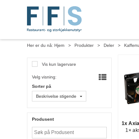
Her er du nå:
Hjem
>
Produkter
>
Deler
>
Kaffem
Vis kun lagervare
Velg visning:
Sorter på
Beskrivelse stigende
Produsent
1x Axi
1× ak