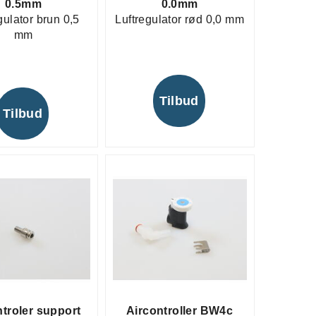
0.5mm
0.0mm
gulator brun 0,5
Luftregulator rød 0,0 mm
mm
Tilbud
Tilbud
ntroler support
Aircontroller BW4c